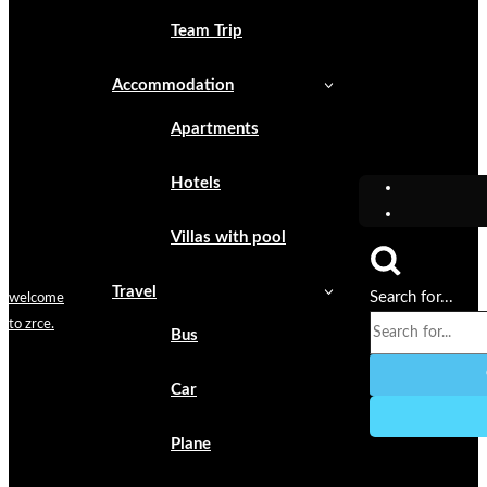
Team Trip
Accommodation
Apartments
Hotels
Villas with pool
Travel
Search for...
welcome
to zrce.
Bus
Car
Plane