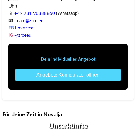
Uhr)
📱
+49 731 96338860
(Whatsapp)
📧
team@zrce.eu
FB
ilovezrce
IG
@zrceeu
Dein individuelles Angebot
Angebote Konfigurator öffnen
Für deine Zeit in Novalja
Unterkünfte