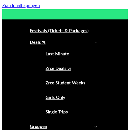
Zum Inhalt springen
Festivals (Tickets & Packages)
Deals %
Last Minute
Zrce Deals %
Zrce Student Weeks
Girls Only
Single Trips
Gruppen